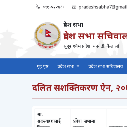
०९१-५२२४८९
pradeshsabha7@gmail
प्रदेश सभा
प्रदेश सभा सचिवा
सुदूरपश्‍चिम प्रदेश, धनगढी, कैलाली
गृह पृष्ठ
प्रदेश सभा
प्रदेश सभा सचिवालय
दलित सशक्तिकरण ऐन, २०७८
मा.
सदस्यहरुलाई
प्रदेश सभामा