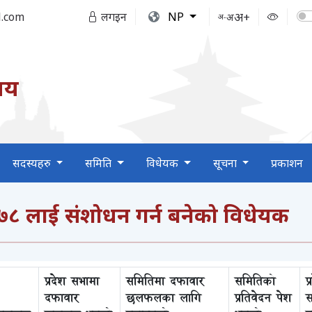
अ+
.com
लगइन
NP
अ
अ-
लय
सदस्यहरु
समिति
विधेयक
सूचना
प्रकाशन
 लाई संशोधन गर्न बनेको विधेयक
प्रदेश सभामा
समितिमा दफावार
समितिको
प
दफावार
छलफलका लागि
प्रतिवेदन पेश
स