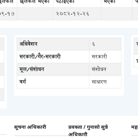
 छलफल
छलफल भएको
पठाइएको
भएको
प
09-17
2082-12-26
अधिवेशन
६
सरकारी/गैर-सरकारी
सरकारी
मूल/संशोधन
संशोधन
वर्ग
साधारण
सूचना अधिकारी
प्रवक्ता / गुनासो सुन्ने
महत
अधिकारी