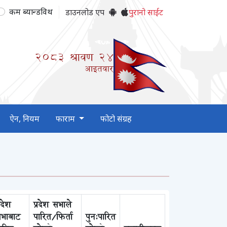
कम ब्यान्डविथ
डाउनलोड एप
पुरानो साईट
2083
श्रावण
24
आइतवार
ऐन, नियम
फाराम
फोटो संग्रह
्रदेश
प्रदेश सभाले
भाबाट
पारित/फिर्ता
पुन:पारित