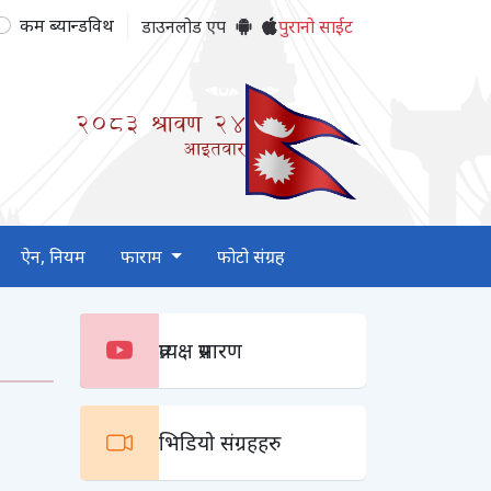
कम ब्यान्डविथ
डाउनलोड एप
पुरानो साईट
2083
श्रावण
24
आइतवार
ऐन, नियम
फाराम
फोटो संग्रह
प्रत्यक्ष प्रसारण
भिडियो संग्रहहरु