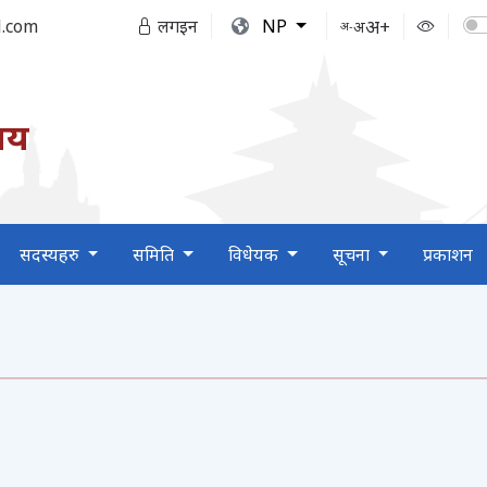
अ+
.com
लगइन
NP
अ
अ-
लय
सदस्यहरु
समिति
विधेयक
सूचना
प्रकाशन