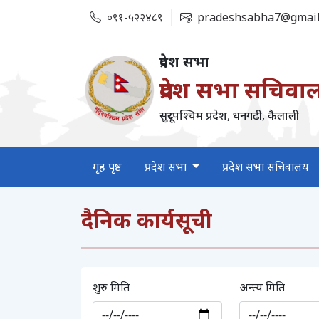
०९१-५२२४८९
pradeshsabha7@gmail
प्रदेश सभा
प्रदेश सभा सचिवा
सुदूरपश्‍चिम प्रदेश, धनगढी, कैलाली
गृह पृष्ठ
प्रदेश सभा
प्रदेश सभा सचिवालय
दैनिक कार्यसूची
शुरु मिति
अन्त्य मिति