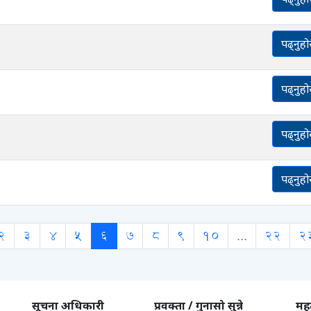
पढ्नुहो
पढ्नुहो
पढ्नुहो
पढ्नुहो
2
3
4
5
6
7
8
9
10
...
22
2
सूचना अधिकारी
प्रवक्ता / गुनासो सुन्ने
महत