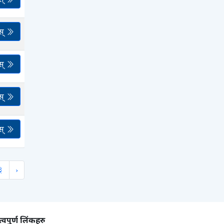
स्
स्
स्
स्
3
›
्वपुर्ण लिंकहरु