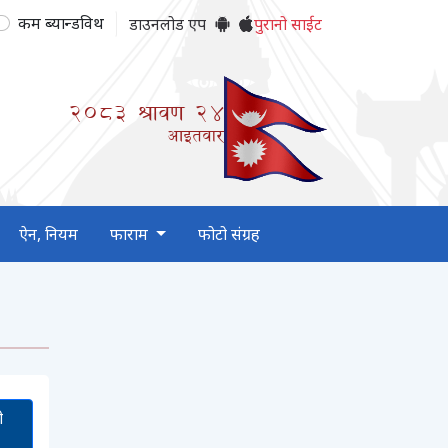
कम ब्यान्डविथ
डाउनलोड एप
पुरानो साईट
2083
श्रावण
24
आइतवार
ऐन, नियम
फाराम
फोटो संग्रह