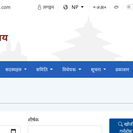
अ+
.com
लगइन
NP
अ
अ-
लय
सदस्यहरु
समिति
विधेयक
सूचना
प्रकाशन
शीर्षक
खोजी
गर्नुहोस्