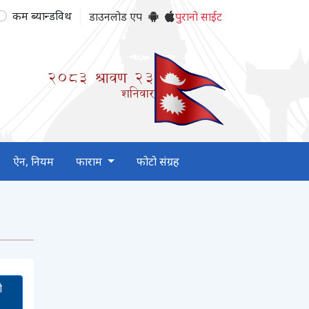
कम ब्यान्डविथ
डाउनलोड एप
पुरानो साईट
2083
श्रावण
23
शनिवार
ऐन, नियम
फाराम
फोटो संग्रह