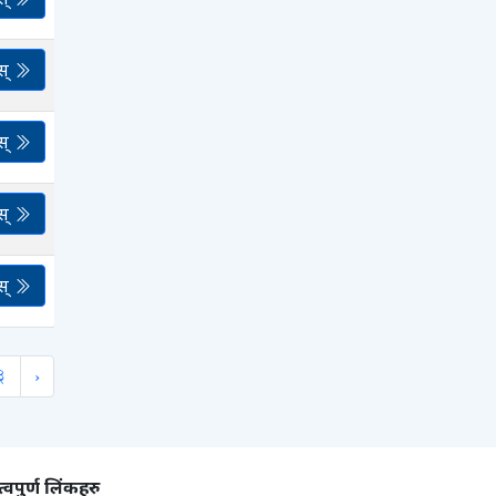
स्
स्
स्
स्
3
›
्वपुर्ण लिंकहरु