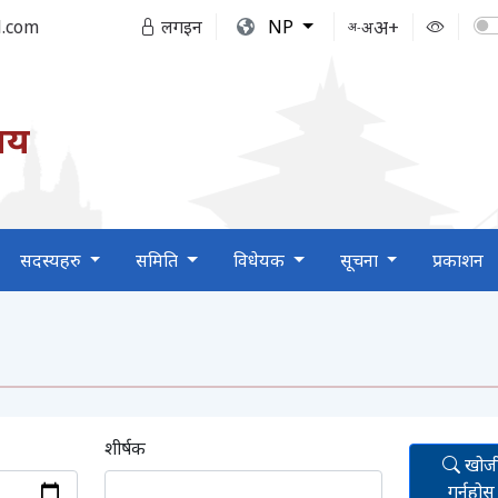
अ+
.com
लगइन
NP
अ
अ-
लय
सदस्यहरु
समिति
विधेयक
सूचना
प्रकाशन
शीर्षक
खोजी
गर्नुहोस्