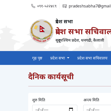
०९१-५२२४८९
pradeshsabha7@gmail
प्रदेश सभा
प्रदेश सभा सचिवा
सुदूरपश्‍चिम प्रदेश, धनगढी, कैलाली
गृह पृष्ठ
प्रदेश सभा
प्रदेश सभा सचिवालय
दैनिक कार्यसूची
शुरु मिति
अन्त्य मिति