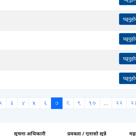
पढ्नुहो
पढ्नुहो
पढ्नुहो
पढ्नुहो
2
3
4
5
6
7
8
9
10
...
22
2
सूचना अधिकारी
प्रवक्ता / गुनासो सुन्ने
महत